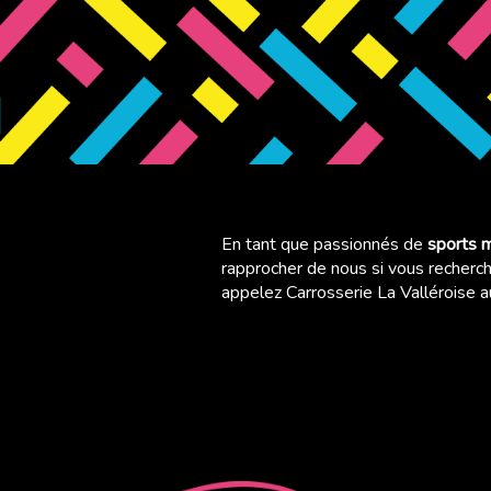
En tant que passionnés de
sports 
rapprocher de nous si vous recherc
appelez Carrosserie La Valléroise 