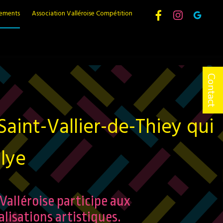
nements
Association Valléroise Compétition
Contact
Saint-Vallier-de-Thiey qui
lye
Valléroise participe aux
lisations artistiques.