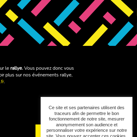
ur le
rallye.
Vous pouvez donc vous
oir plus sur nos événements rallye,
fr
.
Ce site et ses partenaires utilisent des
traceurs afin de permettre le bon
fonctionnement de notre site, mesurer
anonymement son audience et
personnaliser votre expérience sur notre
Contactez-nous
site. Vous pouvez accepter ces cookies,