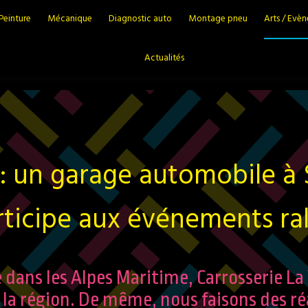
 Peinture
Mécanique
Diagnostic auto
Montage pneu
Arts / Evè
Actualités
 : un garage automobile à 
rticipe aux événements ral
ans les Alpes Maritime, Carrosserie La 
la région. De même, nous faisons des réa