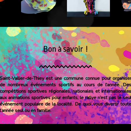
Bon à savoir !
Saint-Vallier-de-Thiey est une commune connue pour organise
de nombreux événements sportifs au cours de l’année. De
compétitions sportives régionales, nationales et internationale
aux animations sportives pour enfants, le rallye n’est pas le seu
événement populaire de la localité. De quoi vous divertir tout
l’année seul ou en famille.