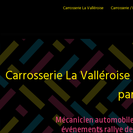
Carrosserie La Valléroise
Carrosserie /
Accueil
»
Arts / Evènements
Carrosserie La Valléroise
pa
Mécanicien automobile d
événements rallye de 