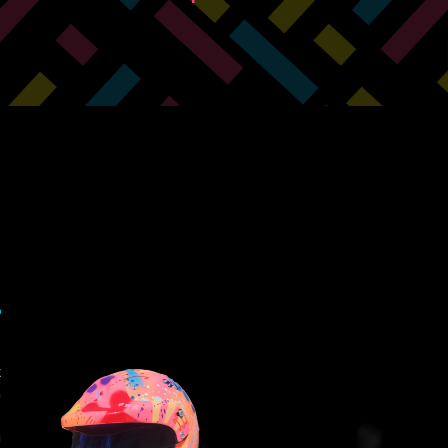
-
x
n
e
i