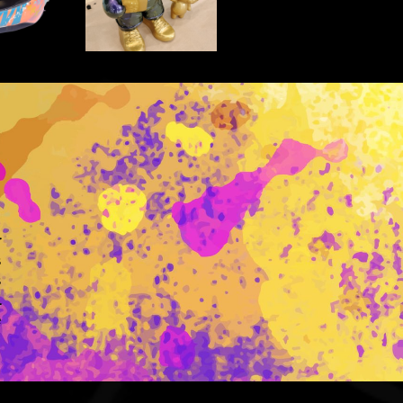
r
s
s
l
e