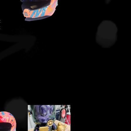
s
z
x
s
e
e
.
n